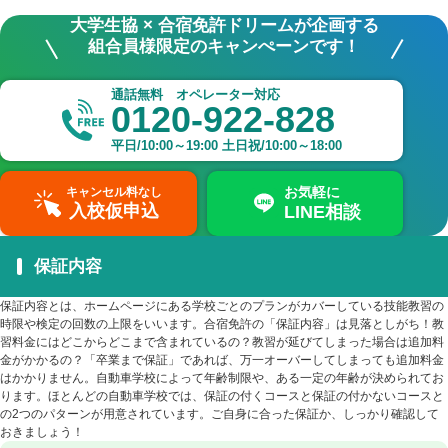
大学生協 × 合宿免許ドリームが企画する
組合員様限定のキャンぺーンです！
通話無料 オペレーター対応
0120-922-828
平日/10:00～19:00 土日祝/10:00～18:00
お気軽に
キャンセル料なし
入校仮申込
LINE相談
保証内容
保証内容とは、ホームページにある学校ごとのプランがカバーしている技能教習の
時限や検定の回数の上限をいいます。合宿免許の「保証内容」は見落としがち！教
習料金にはどこからどこまで含まれているの？教習が延びてしまった場合は追加料
金がかかるの？「卒業まで保証」であれば、万一オーバーしてしまっても追加料金
はかかりません。自動車学校によって年齢制限や、ある一定の年齢が決められてお
ります。ほとんどの自動車学校では、保証の付くコースと保証の付かないコースと
の2つのパターンが用意されています。ご自身に合った保証か、しっかり確認して
おきましょう！