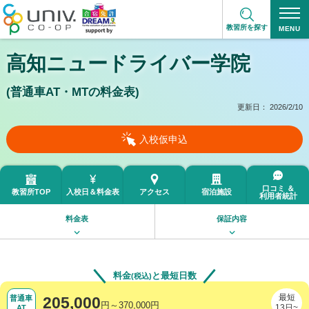
教習所を探す
高知ニュードライバー学院
(普通車AT・MTの料金表)
更新日：
2026/2/10
入校仮申込
口コミ ＆
教習所TOP
入校日＆
料金表
アクセス
宿泊施設
利用者統計
料金表
保証内容
料金
と最短日数
(税込)
最短
普通車
205,000
円～370,000円
13日~
AT