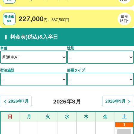
最短
普通車
227,000
円～387,500円
15日~
MT
料金表(税込)&入卒日
車種
性別
宿泊施設
部屋タイプ
2026年8月
2026年7月
2026年9月
日
月
火
水
木
金
土
1