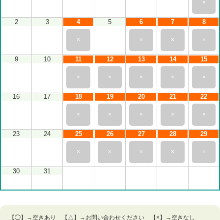
×
2
3
4
5
6
7
8
×
×
×
×
9
10
11
12
13
14
15
×
×
×
×
×
16
17
18
19
20
21
22
×
×
×
×
×
23
24
25
26
27
28
29
×
×
×
×
×
30
31
【◯】→空きあり 【△】→お問い合わせください 【×】→空きなし