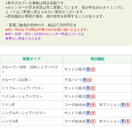
※表示されている価格は税込金額です。
※カレンダーの空き状況は常に変動しています。仮お申込みのタイミングに
よってはご希望に添えられない場合がございます。
※宿泊施設が満室の場合、他の宿舎を利用することがあります。
・普通二輪免許所持の方…税込27,500円引き
●8/1～9/13までの間はAT車のみのお取り扱いとなります。
■4/1～6/30・10/1～11/30のカレンダー料金については
食事なし料金となります。
部屋タイプ
宿泊施設
グループ＜3DK・2DKシェアハウス
サントス枝川
男
女
＞
グループ＜2LDK＞
下元ハイツ
男
女
トリプル＜シェアハウス＞
サントス枝川
男
女
ツインA＜シェアハウス＞
サントス枝川
男
女
ツインB
コーポあゆみ
、光マンション
男
女
男
女
シングルA＜シェアハウス＞
サントス枝川
男
女
シングルB
コーポあゆみ
、光マンション
男
女
男
女