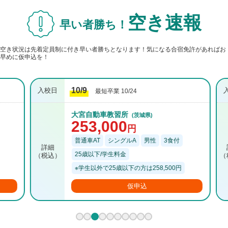
空き速報
早い者勝ち！
空き状況は先着定員制に付き早い者勝ちとなります！気になる合宿免許があればお
早めに仮申込を！
10/9
最短卒業 10/24
大宮自動車教習所
(茨城県)
253,000
円
普通車AT
シングルA
男性
3食付
25歳以下/学生料金
※学生以外で25歳以下の方は258,500円
仮申込