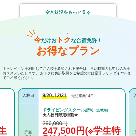
空き状況をもっと見る
今
ト
ク
だけお
な合宿免許！
お得なプラン
キャンペ－ンを利用してご入校を希望される場合は、早い時期のお申し込みを
おススメいたします。 おトクに免許取得をご希望の方は是非フリ－ダイヤルま
でご相談ください。
9/20
12/31
最短卒業14日
～
ドライビングスクール那珂
(茨城県)
★入校日限定特割★
286,000円
生
247,500円(※学生特