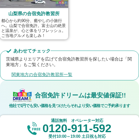
山梨県の合宿免許教習所
都心から約90分、癒やしの小旅行
へ。山梨で合宿免許。富士山の絶景
と温泉が、心と体をリフレッシュ。
ご当地グルメも楽しみ！
あわせてチェック
茨城県よりエリアを広げて合宿免許教習所を探したい場合は「関
東地方」もご覧ください。
関東地方の合宿免許教習所一覧
合宿免許ドリームは最安値保証!!
他社で1円でも安い価格を見つけたら
それより安い価格でご予約承ります
通話無料 オペレーター対応
0120-911-592
受付
10:00～19:00
土日祝も対応