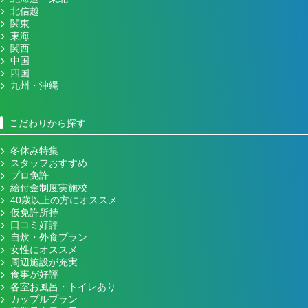
北信越
関東
東海
関西
中国
四国
九州・沖縄
こだわりから探す
冬休み特集
スタッフおすすめ
プロ免許
給付金制度実施校
40歳以上の方にオススメ
仮免許所持
口コミ好評
自炊・外食プラン
女性にオススメ
周辺施設が充実
食事が好評
各室お風呂・トイレあり
カップルプラン