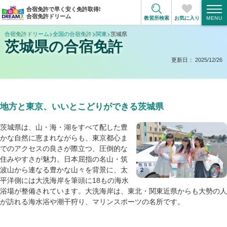
合宿免許で早く安く免許取得!
合宿免許ドリーム
教習所検索
お気に入り
合宿免許ドリーム
全国の合宿免許
関東
茨城県
茨城県の合宿免許
更新日：
2025/12/26
地方と東京、いいとこどりができる茨城県
茨城県は、山・海・湖をすべて配した豊
かな自然に恵まれながらも、東京都心ま
でのアクセスの良さが際立つ、圧倒的な
住みやすさが魅力。日本屈指の名山・筑
波山から連なる豊かな山々を背景に、太
平洋側には大洗海岸を筆頭に18もの海水
浴場が整備されています。大洗海岸は、東北・関東近県からも大勢の人
が訪れる海水浴や潮干狩り、マリンスポーツの名所です。