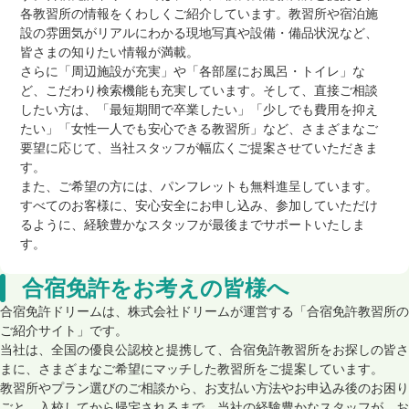
各教習所の情報をくわしくご紹介しています。教習所や宿泊施
設の雰囲気がリアルにわかる現地写真や設備・備品状況など、
皆さまの知りたい情報が満載。
さらに「周辺施設が充実」や「各部屋にお風呂・トイレ」な
ど、こだわり検索機能も充実しています。そして、直接ご相談
したい方は、「最短期間で卒業したい」「少しでも費用を抑え
たい」「女性一人でも安心できる教習所」など、さまざまなご
要望に応じて、当社スタッフが幅広くご提案させていただきま
す。
また、ご希望の方には、パンフレットも無料進呈しています。
すべてのお客様に、安心安全にお申し込み、参加していただけ
るように、経験豊かなスタッフが最後までサポートいたしま
す。
合宿免許をお考えの皆様へ
合宿免許ドリームは、株式会社ドリームが運営する「合宿免許教習所の
ご紹介サイト」です。
当社は、全国の優良公認校と提携して、合宿免許教習所をお探しの皆さ
まに、さまざまなご希望にマッチした教習所をご提案しています。
教習所やプラン選びのご相談から、お支払い方法やお申込み後のお困り
ごと、入校してから帰宅されるまで、当社の経験豊かなスタッフが、お