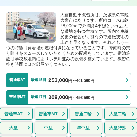
大宮自動車教習所は、茨城県の常陸
大宮市にあります。所内コースは約
28,000㎡で外周路4車線という広大
な敷地を持つ学校です。所内で車線
変更の教習が可能なので運転技術の
上達も早くなります。それともう一
つの特徴は発着場が屋根付きになっていることです。降雨時の乗
り降りをスムーズしていただくための配慮をしています。宿泊施
設は学校敷地内にありホテル並みの設備を整えています。教習の
空き時間にはお部屋でくつろい…
253,000
普通車AT
最短15日~
円～401,500円
308,000
普通車MT
最短17日~
円～456,500円
普通車AT
普通車MT
普通二輪
大型二輪
大型
中型
準中型
大型特殊