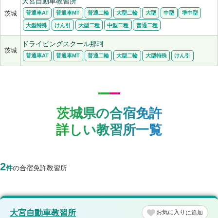
大宮自動車教習所
普通車AT
普通車MT
普通二輪
大型二輪
大型
中型
準中型
茨城
大型特殊
けん引
大型二種
中型二種
普通二種
ドライビングスクール那珂
茨城
普通車AT
普通車MT
普通二輪
大型二輪
大型特殊
けん引
茨城県の合宿免許
詳しい教習所一覧
2
件
の合宿免許教習所
大宮自動車教習所
お気に入り