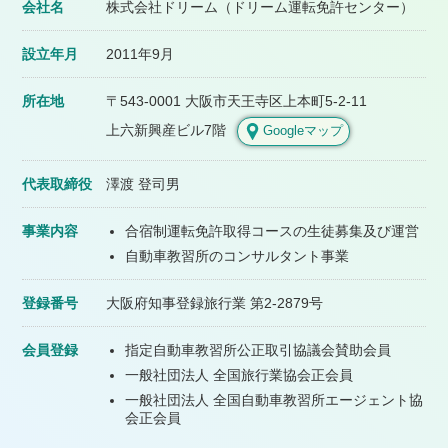
会社名
株式会社ドリーム
（ドリーム運転免許センター）
設立年月
2011年9月
所在地
〒543-0001
大阪市天王寺区上本町5-2-11
上六新興産ビル7階
Googleマップ
代表取締役
澤渡 登司男
事業内容
合宿制運転免許取得コースの生徒募集及び運営
自動車教習所のコンサルタント事業
登録番号
大阪府知事登録旅行業 第2-2879号
会員登録
指定自動車教習所公正取引協議会賛助会員
一般社団法人 全国旅行業協会正会員
一般社団法人 全国自動車教習所エージェント協
会正会員