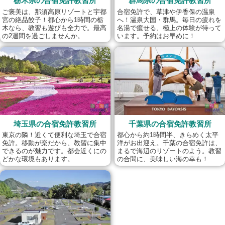
栃木県の合宿免許教習所
群馬県の合宿免許教習所
ご褒美は、那須高原リゾートと宇都
合宿免許で、草津や伊香保の温泉
宮の絶品餃子！都心から1時間の栃
へ！温泉大国・群馬。毎日の疲れを
木なら、教習も遊びも全力で。最高
名湯で癒せる、極上の体験が待って
の2週間を過ごしませんか。
います。予約はお早めに！
埼玉県の合宿免許教習所
千葉県の合宿免許教習所
東京の隣！近くて便利な埼玉で合宿
都心から約1時間半、きらめく太平
免許。移動が楽だから、教習に集中
洋がお出迎え。千葉の合宿免許は、
できるのが魅力です。都会近くにの
まるで海辺のリゾートのよう。教習
どかな環境もあります。
の合間に、美味しい海の幸も！