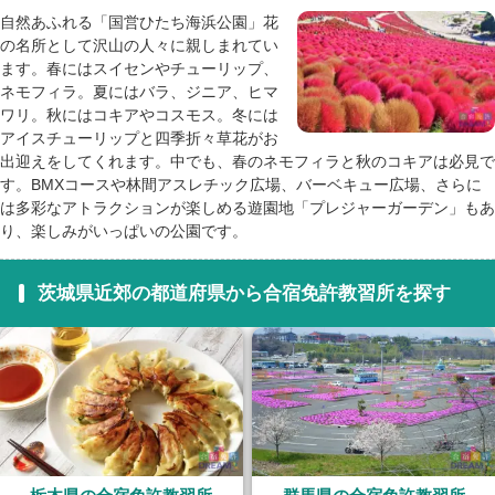
自然あふれる「国営ひたち海浜公園」花
の名所として沢山の人々に親しまれてい
ます。春にはスイセンやチューリップ、
ネモフィラ。夏にはバラ、ジニア、ヒマ
ワリ。秋にはコキアやコスモス。冬には
アイスチューリップと四季折々草花がお
出迎えをしてくれます。中でも、春のネモフィラと秋のコキアは必見で
す。BMXコースや林間アスレチック広場、バーベキュー広場、さらに
は多彩なアトラクションが楽しめる遊園地「プレジャーガーデン」もあ
り、楽しみがいっぱいの公園です。
茨城県近郊の都道府県から合宿免許教習所を探す