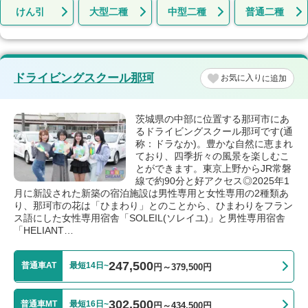
けん引
大型二種
中型二種
普通二種
ドライビングスクール那珂
お気に入り
茨城県の中部に位置する那珂市にあ
るドライビングスクール那珂です(通
称：ドラなか)。豊かな自然に恵まれ
ており、四季折々の風景を楽しむこ
とができます。東京上野からJR常磐
線で約90分と好アクセス◎2025年1
月に新設された新築の宿泊施設は男性専用と女性専用の2種類あ
り、那珂市の花は「ひまわり」とのことから、ひまわりをフラン
ス語にした女性専用宿舎「SOLEIL(ソレイユ)」と男性専用宿舎
「HELIANT…
247,500
普通車AT
最短14日~
円～379,500円
302,500
普通車MT
最短16日~
円～434,500円