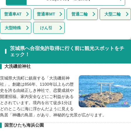
普通車AT
普通車MT
普通二輪
大型二輪
大型特殊
けん引
茨城県へ合宿免許取得に行く前に観光スポットをチ
ェック！
大洗磯前神社
茨城県大洗町に鎮座する「大洗磯前神
社」。創建は856年、1100年以上もの歴
史を誇る由緒正しき神社で、恋愛成就や
開運招福、家内安全などにご利益がある
とされています。境内を出て徒歩1分ほ
どのところに海に浮かんだように見える
鳥居「神磯の鳥居」があり、神秘的な光景が広がります。
国営ひたち海浜公園