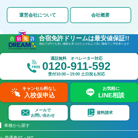
運営会社について
会社概要
合宿免許ドリームは最安値保証!!
他社で1円でも安い価格を見つけたら
それより安い価格でご予約承ります
通話無料 オペレーター対応
0120-911-592
受付
10:00～19:00
土日祝も対応
キャンセル料なし
お気軽に
入校仮申込
LINE相談
メールで
資料請求
お問い合わせ
車種から探す
普通車AT・MT