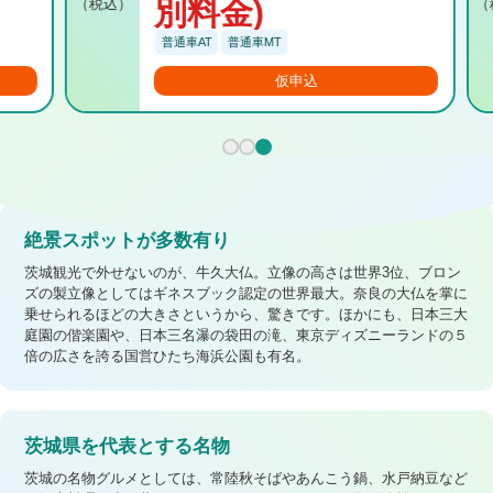
別料金)
普通車AT
普通車MT
仮申込
絶景スポットが多数有り
茨城観光で外せないのが、牛久大仏。立像の高さは世界3位、ブロン
ズの製立像としてはギネスブック認定の世界最大。奈良の大仏を掌に
乗せられるほどの大きさというから、驚きです。ほかにも、日本三大
庭園の偕楽園や、日本三名瀑の袋田の滝、東京ディズニーランドの５
倍の広さを誇る国営ひたち海浜公園も有名。
茨城県を代表とする名物
茨城の名物グルメとしては、常陸秋そばやあんこう鍋、水戸納豆など