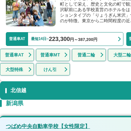
町として栄え、歴史と文化の町で観
沢駅前にある学校直営のホテルをは
ションタイプの「りょうぎん米沢」
のが特徴。東京から二時間程度の近
223,300
普通車AT
最短14日~
円～387,200円
普通車AT
普通車MT
普通二輪
大型二輪
大型特殊
けん引
北信越
新潟県
つばめ中央自動車学校【女性限定】