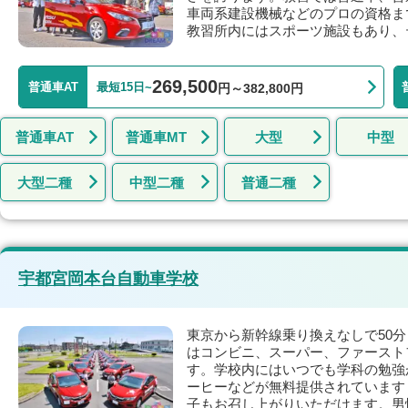
車両系建設機械などのプロの資格ま
教習所内にはスポーツ施設もあり、
269,500
普通車AT
最短15日~
円～382,800円
普通車AT
普通車MT
大型
中型
大型二種
中型二種
普通二種
宇都宮岡本台自動車学校
東京から新幹線乗り換えなしで50
はコンビニ、スーパー、ファースト
す。学校内にはいつでも学科の勉強
ーヒーなどが無料提供されています
子もお召し上がりいただけます。男