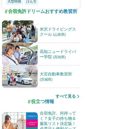
大型特殊
けん引
合宿免許ドリームおすすめ教習所
米沢ドライビングス
クール
(山形県)
高知ニュードライバ
ー学院
(高知県)
大宮自動車教習所
(茨城県)
すべて見る
役立つ情報
合宿免許、何持って
く？女子の持ち物＆
服装リスト決定版！
必需品も便利グッズ