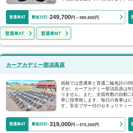
249,700
普通車AT
最短15日~
円～380,600円
普通車AT
普通車MT
カーアカデミー那須高原
他校では普通車と普通二輪免許の同
すが、カーアカデミー那須高原は年
りません。また、全国有数の自動二
寧に指導致します。毎日の食事はビ
す。安全ブザー付のセキュリティー
319,000
普通車AT
最短22日~
円～475,200円