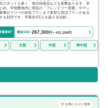
光スポットも多く、地元特産品なども多数あります。米
じめ、学校敷地内に併設の「フレンドリー吾妻」やマン
食事がフリーの自炊プランまで多彩な宿泊プランがある
さも好評です。卒業生4万人を超える信頼…
267,300
普通車MT
最短16日~
円～431,200円
大型
中型
準中型
お気に入り