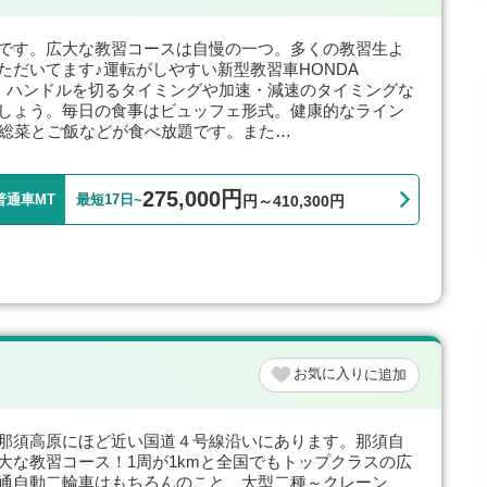
です。広大な教習コースは自慢の一つ。多くの教習生よ
ただいてます♪運転がしやすい新型教習車HONDA
し、ハンドルを切るタイミングや加速・減速のタイミングな
しょう。毎日の食事はビュッフェ形式。健康的なライン
お総菜とご飯などが食べ放題です。また…
275,000円
普通車MT
最短17日~
円～410,300円
お気に入り
那須高原にほど近い国道４号線沿いにあります。那須自
大な教習コース！1周が1kmと全国でもトップクラスの広
通自動二輪車はもちろんのこと、大型二種～クレーン、