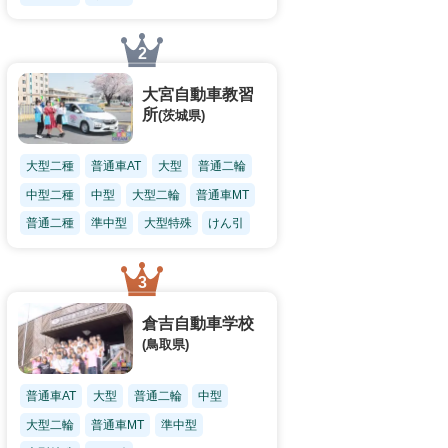
大宮自動車教習
所
(茨城県)
大型二種
普通車AT
大型
普通二輪
中型二種
中型
大型二輪
普通車MT
普通二種
準中型
大型特殊
けん引
倉吉自動車学校
(鳥取県)
普通車AT
大型
普通二輪
中型
大型二輪
普通車MT
準中型