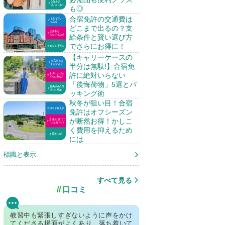
も◎
合宿免許の交通費は
どこまで出るの？支
給条件と賢い選び方
でさらにお得に！
【キャリーケースの
半分は無駄!】合宿免
許に絶対いらない
「後悔荷物」5選とパ
ッキング術
秋冬が狙い目！合宿
免許はオフシーズン
が断然お得！かしこ
く費用を抑えるため
には
標識と表示
すべて見る
口コミ
教習中も緊張しすぎないように声をかけ
てくださる場面がよくあり、落ち着いて