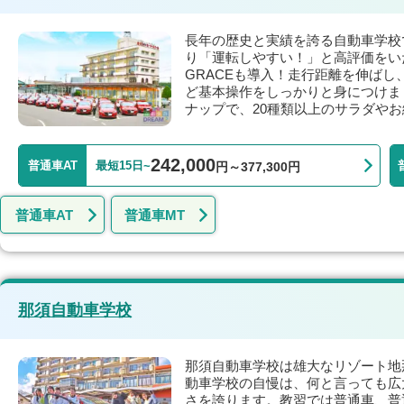
長年の歴史と実績を誇る自動車学校
り「運転しやすい！」と高評価をい
GRACEも導入！走行距離を伸ば
ど基本操作をしっかりと身につけま
ナップで、20種類以上のサラダや
242,000
普通車AT
最短15日~
円～377,300円
普通車AT
普通車MT
那須自動車学校
那須自動車学校は雄大なリゾート地
動車学校の自慢は、何と言っても広
さを誇ります。教習では普通車、普