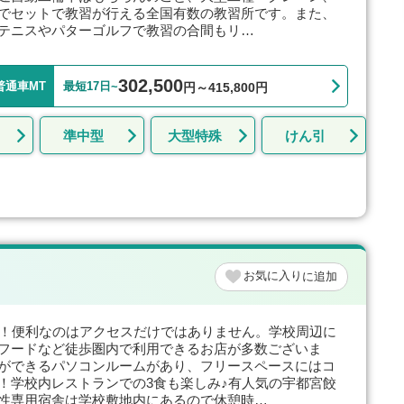
でセットで教習が行える全国有数の教習所です。また、
テニスやパターゴルフで教習の合間もリ…
302,500
普通車MT
最短17日~
円～415,800円
準中型
大型特殊
けん引
お気に入り
分！便利なのはアクセスだけではありません。学校周辺に
フードなど徒歩圏内で利用できるお店が多数ございま
ができるパソコンルームがあり、フリースペースにはコ
！学校内レストランでの3食も楽しみ♪有人気の宇都宮餃
性専用宿舎は学校敷地内にあるので休憩時…