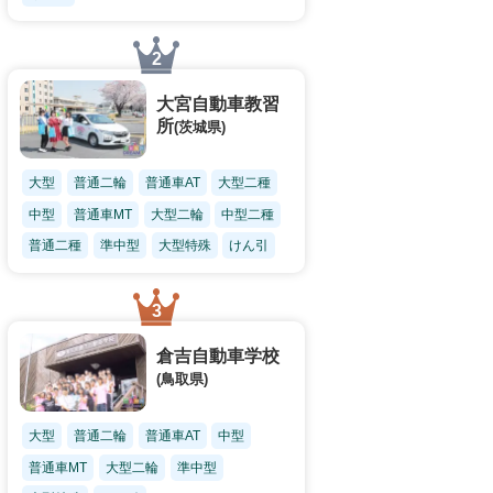
大宮自動車教習
所
(茨城県)
大型
普通二輪
普通車AT
大型二種
中型
普通車MT
大型二輪
中型二種
普通二種
準中型
大型特殊
けん引
倉吉自動車学校
(鳥取県)
大型
普通二輪
普通車AT
中型
普通車MT
大型二輪
準中型