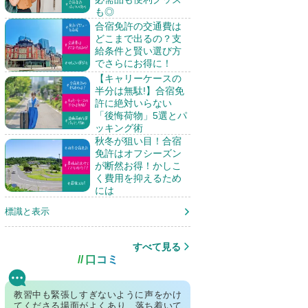
も◎
合宿免許の交通費は
どこまで出るの？支
給条件と賢い選び方
でさらにお得に！
【キャリーケースの
半分は無駄!】合宿免
許に絶対いらない
「後悔荷物」5選とパ
ッキング術
秋冬が狙い目！合宿
免許はオフシーズン
が断然お得！かしこ
く費用を抑えるため
には
標識と表示
すべて見る
口コミ
教習中も緊張しすぎないように声をかけ
てくださる場面がよくあり、落ち着いて