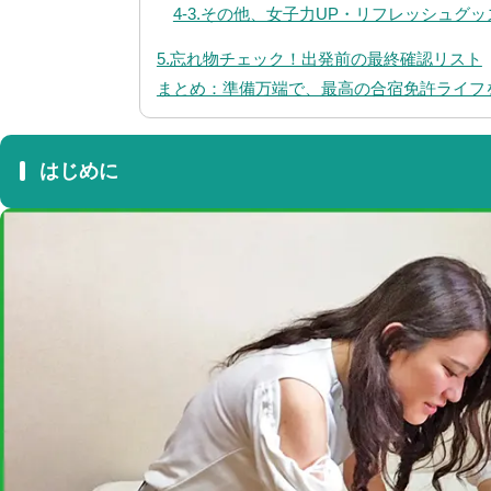
4-3.その他、女子力UP・リフレッシュグッ
5.忘れ物チェック！出発前の最終確認リスト
まとめ：準備万端で、最高の合宿免許ライフ
はじめに