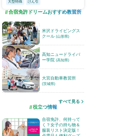
大型特殊
けん引
合宿免許ドリームおすすめ教習所
米沢ドライビングス
クール
(山形県)
高知ニュードライバ
ー学院
(高知県)
大宮自動車教習所
(茨城県)
すべて見る
役立つ情報
合宿免許、何持って
く？女子の持ち物＆
服装リスト決定版！
必需品も便利グッズ