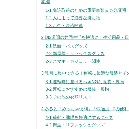
本編
1-1.免許取得のための重要書類＆身分証明
1-2.人によって必要な持ち物
1-3.お金・決済関連
2.約2週間の共同生活を快適に！生活用品・
2-1.洗面・バスグッズ
2-2.部屋着・リラックスグッズ
2-3.スマホ・ガジェット関連
3.教習に集中できる！運転に最適な服装とそ
3-1.運転時に避けるべきNGな服装・履物
3-2.運転におすすめの服装・履物
3-3.その他の衣類リスト
4.あると「めっちゃ便利」！快適度UPの便
4-1.移動・睡眠を快適にするグッズ
4-2.衛生・リフレッシュグッズ