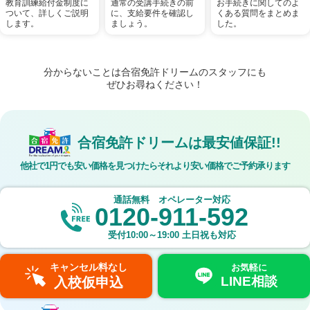
通常の受講手続きの前
教育訓練給付金制度に
お手続きに関してのよ
に、支給要件を確認し
ついて、詳しくご説明
くある質問をまとめま
ましょう。
します。
した。
分からないことは合宿免許ドリームのスタッフにも
ぜひお尋ねください！
合宿免許ドリームは最安値保証!!
他社で1円でも安い価格を見つけたら
それより安い価格でご予約承ります
通話無料 オペレーター対応
0120-911-592
受付
10:00～19:00
土日祝も対応
キャンセル料なし
お気軽に
LINE相談
入校仮申込