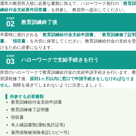
通常の教習所入校に必要な書類に加えて、ハローワーク発行の「
教育訓
練給付金支給要件回答書
」を持参し、教習所へ提出してください。
教育訓練終了後
卒業時に発行される「
教育訓練給付金支給申請書
」「
教育訓練修了証明
書
」「
領収書
」を大切に保管してください。教育訓練給付金の支給を受
けるために必要になります。
ハローワークで支給手続きを行う
所管のハローワークで教育訓練給付金の支給申請手続きを行います。教
習課程修了後、
原則1ヶ月以内に窓口で申請手続きをしなければなりま
せん。
期限を過ぎてしまわないように注意しましょう。
持参する必要書類
教育訓練給付金支給申請書
教育訓練修了証明書
領収書
本人確認書類(運転免許証等)
雇用保険被保険者証(コピー可)