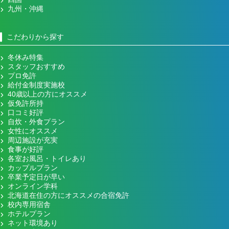
九州・沖縄
こだわりから探す
冬休み特集
スタッフおすすめ
プロ免許
給付金制度実施校
40歳以上の方にオススメ
仮免許所持
口コミ好評
自炊・外食プラン
女性にオススメ
周辺施設が充実
食事が好評
各室お風呂・トイレあり
カップルプラン
卒業予定日が早い
オンライン学科
北海道在住の方にオススメの合宿免許
校内専用宿舎
ホテルプラン
ネット環境あり