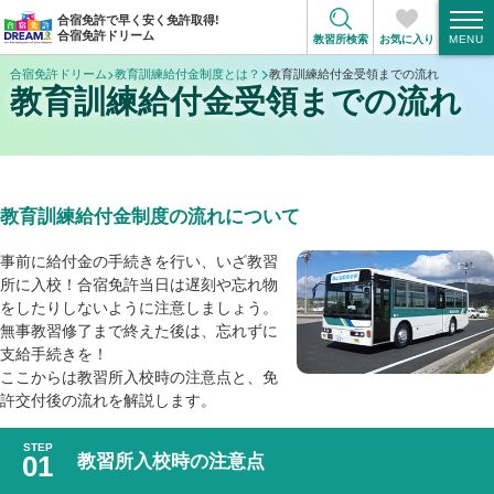
合宿免許で早く安く免許取得!
合宿免許ドリーム
教習所検索
お気に入り
合宿免許ドリーム
教育訓練給付金制度とは？
教育訓練給付金受領までの流れ
教育訓練給付金受領までの流れ
教育訓練給付金制度の流れについて
事前に給付金の手続きを行い、いざ教習
所に入校！合宿免許当日は遅刻や忘れ物
をしたりしないように注意しましょう。
無事教習修了まで終えた後は、忘れずに
支給手続きを！
ここからは教習所入校時の注意点と、免
許交付後の流れを解説します。
教習所入校時の注意点