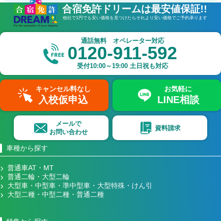
合宿免許ドリームは最安値保証!!
他社で1円でも安い価格を見つけたら
それより安い価格でご予約承ります
通話無料 オペレーター対応
0120-911-592
受付
10:00～19:00
土日祝も対応
キャンセル料なし
お気軽に
入校仮申込
LINE相談
メールで
資料請求
お問い合わせ
車種から探す
普通車AT・MT
普通二輪・大型二輪
大型車・中型車・準中型車・大型特殊・けん引
大型二種・中型二種・普通二種