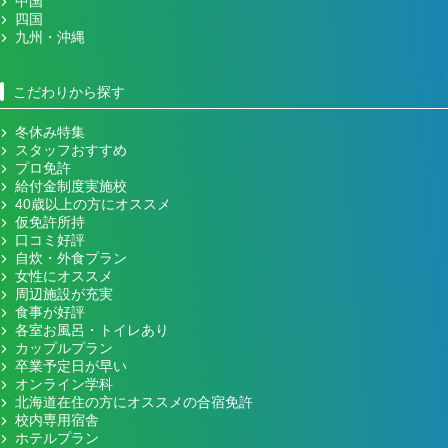
中国
四国
九州・沖縄
こだわりから探す
冬休み特集
スタッフおすすめ
プロ免許
給付金制度実施校
40歳以上の方にオススメ
仮免許所持
口コミ好評
自炊・外食プラン
女性にオススメ
周辺施設が充実
食事が好評
各室お風呂・トイレあり
カップルプラン
卒業予定日が早い
オンライン学科
北海道在住の方にオススメの合宿免許
校内専用宿舎
ホテルプラン