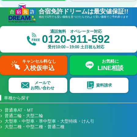
合宿免許ドリームは最安値保証!!
他社で1円でも安い価格を見つけたら
それより安い価格でご予約承ります
通話無料 オペレーター対応
0120-911-592
受付
10:00～19:00
土日祝も対応
キャンセル料なし
お気軽に
入校仮申込
LINE相談
メールで
資料請求
お問い合わせ
車種から探す
普通車AT・MT
普通二輪・大型二輪
大型車・中型車・準中型車・大型特殊・けん引
大型二種・中型二種・普通二種