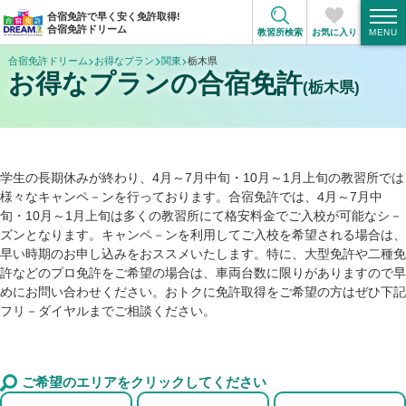
合宿免許で早く安く免許取得!
合宿免許ドリーム
教習所検索
お気に入り
合宿免許ドリーム
お得なプラン
関東
栃木県
お得なプランの合宿免許
(栃木県)
学生の長期休みが終わり、4月～7月中旬・10月～1月上旬の教習所では
様々なキャンペ－ンを行っております。合宿免許では、4月～7月中
旬・10月～1月上旬は多くの教習所にて格安料金でご入校が可能なシ－
ズンとなります。キャンペ－ンを利用してご入校を希望される場合は、
早い時期のお申し込みをおススメいたします。特に、大型免許や二種免
許などのプロ免許をご希望の場合は、車両台数に限りがありますので早
めにお問い合わせください。おトクに免許取得をご希望の方はぜひ下記
フリ－ダイヤルまでご相談ください。
ご希望のエリアをクリックしてください