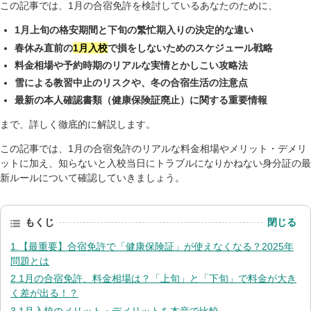
この記事では、1月の合宿免許を検討しているあなたのために、
1月上旬の格安期間と下旬の繁忙期入りの決定的な違い
春休み直前の
1月入校
で損をしないためのスケジュール戦略
料金相場や予約時期のリアルな実情とかしこい攻略法
雪による教習中止のリスクや、冬の合宿生活の注意点
最新の本人確認書類（健康保険証廃止）に関する重要情報
まで、詳しく徹底的に解説します。
この記事では、1月の合宿免許のリアルな料金相場やメリット・デメリ
ットに加え、知らないと入校当日にトラブルになりかねない身分証の最
新ルールについて確認していきましょう。
閉じる
もくじ
1.【最重要】合宿免許で「健康保険証」が使えなくなる？2025年
問題とは
2.1月の合宿免許、料金相場は？「上旬」と「下旬」で料金が大き
く差が出る！？
3.1月入校のメリット・デメリットを本音で比較