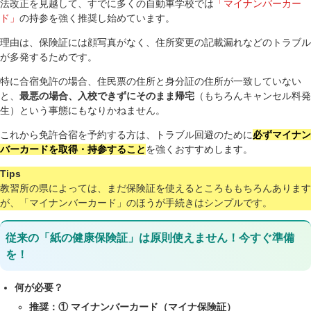
法改正を見越して、すでに多くの自動車学校では
「マイナンバーカー
ド」
の持参を強く推奨し始めています。
理由は、保険証には顔写真がなく、住所変更の記載漏れなどのトラブル
が多発するためです。
特に合宿免許の場合、住民票の住所と身分証の住所が一致していない
と、
最悪の場合、入校できずにそのまま帰宅
（もちろんキャンセル料発
生）という事態にもなりかねません。
これから免許合宿を予約する方は、トラブル回避のために
必ずマイナン
バーカードを取得・持参すること
を強くおすすめします。
Tips
教習所の県によっては、まだ保険証を使えるところももちろんあります
が、「マイナンバーカード」のほうが手続きはシンプルです。
従来の「紙の健康保険証」は原則使えません！今すぐ準備
を！
何が必要？
推奨：① マイナンバーカード（マイナ保険証）