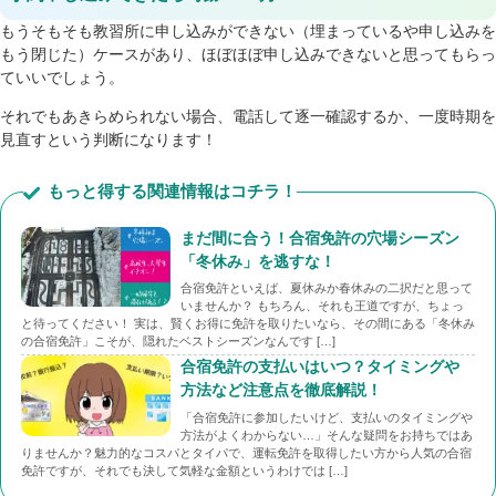
もうそもそも教習所に申し込みができない（埋まっているや申し込みを
もう閉じた）ケースがあり、ほぼほぼ申し込みできないと思ってもらっ
ていいでしょう。
それでもあきらめられない場合、電話して逐一確認するか、一度時期を
見直すという判断になります！
もっと得する関連情報はコチラ！
まだ間に合う！合宿免許の穴場シーズン
「冬休み」を逃すな！
合宿免許といえば、夏休みか春休みの二択だと思って
いませんか？ もちろん、それも王道ですが、ちょっ
と待ってください！ 実は、賢くお得に免許を取りたいなら、その間にある「冬休み
の合宿免許」こそが、隠れたベストシーズンなんです […]
合宿免許の支払いはいつ？タイミングや
方法など注意点を徹底解説！
「合宿免許に参加したいけど、支払いのタイミングや
方法がよくわからない…」そんな疑問をお持ちではあ
りませんか？魅力的なコスパとタイパで、運転免許を取得したい方から人気の合宿
免許ですが、それでも決して気軽な金額というわけでは […]