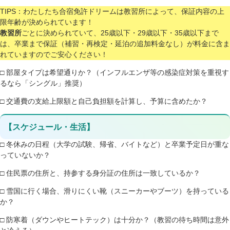
TIPS：わたしたち合宿免許ドリームは教習所によって、保証内容の上
限年齢が決められています！
教習所
ごとに決められていて、25歳以下・29歳以下・35歳以下まで
は、卒業まで保証（補習・再検定・延泊の追加料金なし）が料金に含ま
れていますのでご安心ください！
□ 部屋タイプは希望通りか？（インフルエンザ等の感染症対策を重視す
るなら「シングル」推奨）
□ 交通費の支給上限額と自己負担額を計算し、予算に含めたか？
【スケジュール・生活】
□ 冬休みの日程（大学の試験、帰省、バイトなど）と卒業予定日が重な
っていないか？
□ 住民票の住所と、持参する身分証の住所は一致しているか？
□ 雪国に行く場合、滑りにくい靴（スニーカーやブーツ）を持っている
か？
□ 防寒着（ダウンやヒートテック）は十分か？（教習の待ち時間は意外