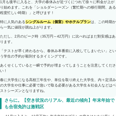
1月も後半に入ると、大学の春休みが近づくにつれて徐々に料金が上が
り始めます。これを「ショルダーシーズン（繁忙期への移行期間、ある
程度忙しい時期）」と呼びます！
特に人気のある
シングルルーム（個室）やホテルプラン
は、この時期か
ら一気に値段が跳ね上がります。
ただし、2月のピーク時（35万円～42万円）に比べればまだ割安感はあ
ります。
「テストが早く終わるから、春休み本番前に入校してしまいたい」とい
う学生の予約が殺到するタイミングです。
あくせくしていると一瞬で予約が埋まってしまうことを注意してくださ
い！
春に大学生になる高校三年生や、単位を取り終えた大学生、内々定済み
の大学生や仕事に必要で急いで取る必要がある大学生＆社会人などはベ
ストシーズンとなりますね。
さらに。【空き状況のリアル、最近の傾向】年末年始で
も合宿免許は激戦区