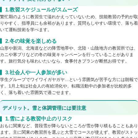
1.教習スケジュールがスムーズ
繁忙期のように教習生で溢れかえっていないため、技能教習の予約が取
りやすく、指導員にも余裕があります。質問もしやすい環境で、落ち着
いて運転技術を学べます。
2.冬の味覚を楽しめる
山形や新潟、北海道などの降雪地帯や、北陸・山陰地方の教習所では、
カニや寒ブリなどの冬の味覚キャンペーンを行っていることがありま
す。旅行気分も味わいたいなら、食事付きプランが断然お得です。
3.社会人や一人参加が多い
学生グループでワイワイガヤガヤ…という雰囲気が苦手な方には朗報で
す。1月上旬は社会人の有給消化や、転職活動中の参加者が比較的多
く、落ち着いた雰囲気で過ごせます。
デメリット。雪と体調管理には要注意
1.雪による教習中止のリスク
おもに関東など、普段雪が降らないところが雪が降り積もることもあり
ます。主に関東の教習所を選ぶと大雪でコースが使えず、教習がストッ