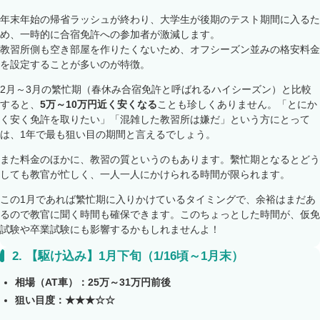
年末年始の帰省ラッシュが終わり、大学生が後期のテスト期間に入るた
め、一時的に合宿免許への参加者が激減します。
教習所側も空き部屋を作りたくないため、オフシーズン並みの格安料金
を設定することが多いのが特徴。
2月～3月の繁忙期（春休み合宿免許と呼ばれるハイシーズン）と比較
すると、
5万～10万円近く安くなる
ことも珍しくありません。「とにか
く安く免許を取りたい」「混雑した教習所は嫌だ」という方にとって
は、1年で最も狙い目の期間と言えるでしょう。
また料金のほかに、教習の質というのもあります。繫忙期となるとどう
しても教官が忙しく、一人一人にかけられる時間が限られます。
この1月であれば繁忙期に入りかけているタイミングで、余裕はまだあ
るので教官に聞く時間も確保できます。このちょっとした時間が、仮免
試験や卒業試験にも影響するかもしれませんよ！
2.
【駆け込み】1月下旬（1/16頃～1月末）
相場（AT車）：25万～31万円前後
狙い目度：★★★☆☆