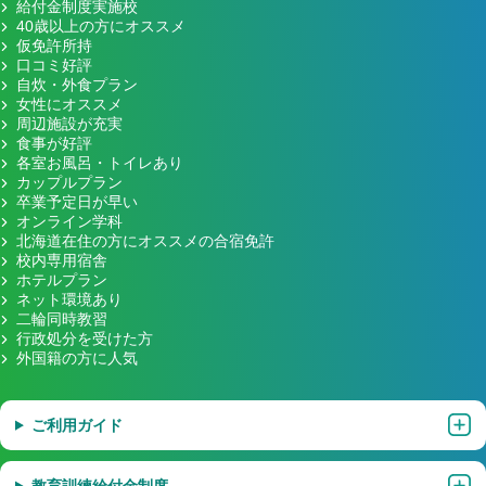
給付金制度実施校
40歳以上の方にオススメ
仮免許所持
口コミ好評
自炊・外食プラン
女性にオススメ
周辺施設が充実
食事が好評
各室お風呂・トイレあり
カップルプラン
卒業予定日が早い
オンライン学科
北海道在住の方にオススメの合宿免許
校内専用宿舎
ホテルプラン
ネット環境あり
二輪同時教習
行政処分を受けた方
外国籍の方に人気
ご利用ガイド
教育訓練給付金制度