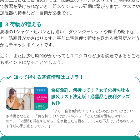
て教習を受けられないと、即スケジュール延期に繋がります。マスクや
加湿器の持参など、自衛が必要です。
3.荷物が増える
夏場のTシャツ・短パンとは違い、ダウンジャケットや厚手の靴下な
ど、防寒具がかさばります。事前に宅急便で荷物を送れる教習所かどう
かもチェックポイントです。
近く、または少し時間がかかってもユニクロなど服を調達できるところ
もポイントになることでしょう。
知って得する関連情報はコチラ！
合宿免許、何持ってく？女子の持ち物＆
服装リスト決定版！必需品も便利グッズ
も◎
「よし、合宿免許行くぞ！」と決めたはいいけど、い
ざ準備となると… 「何を持っていけばいいの？」 「どんな服が運転しやすい
の？」 「2週間も滞在するから、忘れ物したら困る！」 そんな不安で、持ち物リス
ト作成の手が止まってい […]