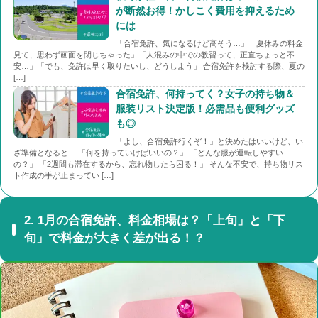
が断然お得！かしこく費用を抑えるため
には
「合宿免許、気になるけど高そう…」「夏休みの料金
見て、思わず画面を閉じちゃった」「人混みの中での教習って、正直ちょっと不
安…」「でも、免許は早く取りたいし、どうしよう」 合宿免許を検討する際、夏の
[…]
合宿免許、何持ってく？女子の持ち物＆
服装リスト決定版！必需品も便利グッズ
も◎
「よし、合宿免許行くぞ！」と決めたはいいけど、い
ざ準備となると… 「何を持っていけばいいの？」 「どんな服が運転しやすい
の？」 「2週間も滞在するから、忘れ物したら困る！」 そんな不安で、持ち物リス
ト作成の手が止まってい […]
2.
1月の合宿免許、料金相場は？「上旬」と「下
旬」で料金が大きく差が出る！？