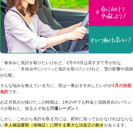
「春休みに免許を取りたいけれど、2月や3月は高すぎて手が出な
い……」「冬休み中にパパっと免許を取りたいけれど、雪の影響や混雑
が心配」
そんな悩みを抱えている方に、実は一番おすすめしたいのが
1月の合宿
免許
です。
お正月気分が抜けたこの時期は、1年の中でも料金と混雑具合のバラン
スが取れた、知る人ぞ知る
穴場シーズン！
しかし、これから免許を取る方には、絶対に知っておかなければならな
い
本人確認書類（保険証）に関する重大な法改正の動き
があります。