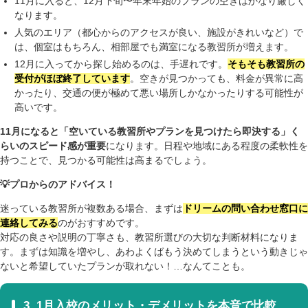
11月に入ると、12月下旬〜年末年始のプランの空きはかなり厳しく
なります。
人気のエリア（都心からのアクセスが良い、施設がきれいなど）で
は、個室はもちろん、相部屋でも満室になる教習所が増えます。
12月に入ってから探し始めるのは、手遅れです。
そもそも教習所の
受付がほぼ終了しています
。空きが見つかっても、料金が異常に高
かったり、交通の便が極めて悪い場所しかなかったりする可能性が
高いです。
11
月になると「空いている教習所やプランを見つけたら即決する」く
らいのスピード感が重要
になります。日程や地域にある程度の柔軟性を
持つことで、見つかる可能性は高まるでしょう。
💡
プロからのアドバイス！
迷っている教習所が複数ある場合、まずは
ドリームの問い合わせ窓口に
連絡してみる
のがおすすめです。
対応の良さや説明の丁寧さも、教習所選びの大切な判断材料になりま
す。まずは知識を増やし、あわよくばもう決めてしまうという動きじゃ
ないと希望していたプランが取れない！…なんてことも。
3. 1月入校のメリット・デメリットを本音で比較