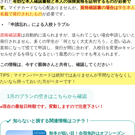
された
有効な本人確認書類と本人の保険資格を証明するものが必要で
す
。
マイナカードなら心配ありませんが
、
資格確認書の場合は
学生本人
名義で発行されたもの
が必要です。
「申請忘れ」による入校トラブル
資格確認書
は自動的に送られますが、送られてこない場合申請しないと
発行されません。多くの学生が「何となく大丈夫だろう」と思い込み、
直前になって慌てて申請し、発行が間に合わず、入校日を変更orキャン
セルせざるを得なくなるという最悪のシナリオも考えられます。
この情報は、今すぐ親御さんと共有し、確認してください
！
TIPS：マイナンバーカードは絶対ではありませんが手間などをなくし
たいなら持っておいた方がベターです！
1月のプランの空きはこちらから確認
※現在の最短日時順です。変動しますので注意下さい！
知らないと損する関連情報はコチラ！
秋冬が狙い目！合宿免許はオフシーズン