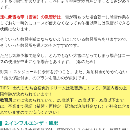
プする可能性があります。これにより卒業が数日延びることも多少あり
ます。
逆に豪雪地帯（雪国）の教習所は
、雪が積もった場合朝一に除雪作業を
しており一時的にコースが使えなくなっても午後以降には教習ができる
状態になります。
そういった教習中断にならないようにしている教習所もありますので、
そういった教習所を選ぶのもおすすめです。
ただし気象予報で急変し、とんでもない大雪になってしまう場合はコー
スの使用が中止になる場合もあります。（念のため）
対策： スケジュールに余裕を持つこと。また、延泊料金がかからない
「延長保証付き」のプランを選ぶのが鉄則です。
TIPS：わたしたち合宿免許ドリームは教習所によって、保証内容の上
限年齢が決められています！
教習所
ごとに決められていて、25歳以下・29歳以下・35歳以下まで
は、卒業まで保証（補習・再検定・延泊の追加料金なし）が料金に含ま
れていますのでご安心ください！
2.インフルエンザ・風邪
集団生活となる合宿免許では、感染症のリスクがあります。体調を崩し