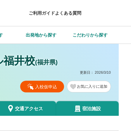
ご利用ガイド
よくある質問
す
出発地から探す
こだわりから探す
ル福井校
(福井県)
更新日：
2026/3/10
入校仮申込
お気に入り
交通
アクセス
宿泊施設