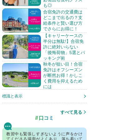
も◎
合宿免許の交通費は
どこまで出るの？支
給条件と賢い選び方
でさらにお得に！
【キャリーケースの
半分は無駄!】合宿免
許に絶対いらない
「後悔荷物」5選とパ
ッキング術
秋冬が狙い目！合宿
免許はオフシーズン
が断然お得！かしこ
く費用を抑えるため
には
標識と表示
すべて見る
口コミ
教習中も緊張しすぎないように声をかけ
てくださる場面がよくあり、落ち着いて