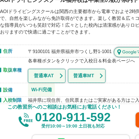
AOIドライビングスクール福井校は卒業生の数が県内
AOIドライビングスクールは関西の主要都市から電車でおよそ2
で、自然を楽しみながら免許取得ができます。楽しく教習＆広々コ
な指導員がいつも笑顔で対応！広々とした校内は清潔感がありロ
おりますので快適に過ごすことができます。
住所
〒9100101 福井県福井市つくし野1-1001
Googl
各車種ボタンをクリックで入校日＆料金表ページへ
取扱車種
普通車AT
普通車MT
Wi-Fi完備
設備
福井県に現住所、住民票またはご実家がある方はご
入校制限
この教習所へのご相談はお気軽にお電話ください！
0120-911-592
受付10:00～19:00 土日祝も対応