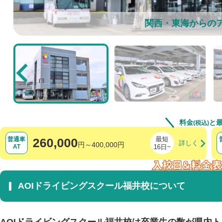
関西・東海からの
料金
と
(税込)
最短
普通車
260,000
円～400,000円
AT
16日~
AOIドライビングスクール福井校について