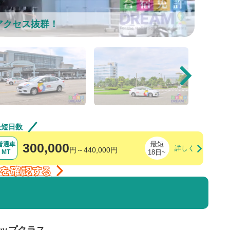
アクセス抜群！
最短日数
最短
普通車
300,000
円～440,000円
MT
18日~