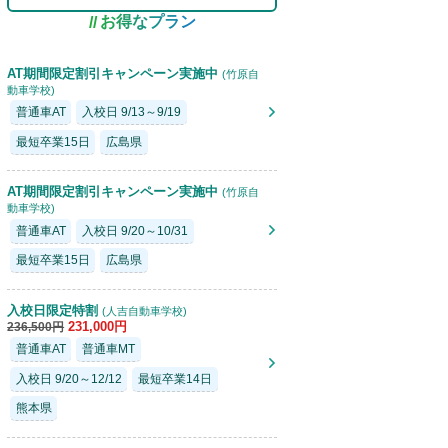
お得なプラン
教習車
AT期間限定割引キャンペーン実施中
(竹原自
動車学校)
普通車AT
入校日 9/13～9/19
最短卒業15日
広島県
AT期間限定割引キャンペーン実施中
(竹原自
動車学校)
普通車AT
入校日 9/20～10/31
最短卒業15日
広島県
入校日限定特割
(人吉自動車学校)
231,000円
236,500円
普通車AT
普通車MT
入校日 9/20～12/12
最短卒業14日
熊本県