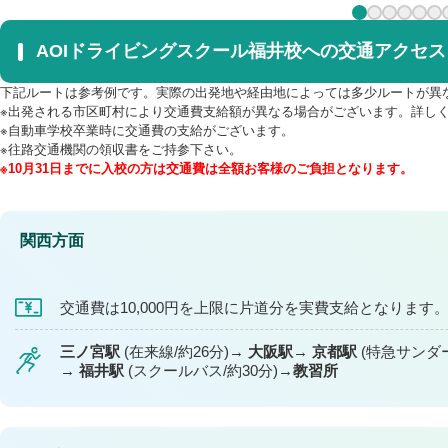
AOIドライビングスクール福井校への交通アクセス
下記ルートは参考例です。実際の出発地や経由地によっては多少ルートが異
※出発される市区町村により交通費支給額が異なる場合がございます。詳し
※自動車学校卒業時に交通費の支給がございます。
※往路交通機関の領収書をご持参下さい。
※10月31日までに入校の方は交通費は全額お客様のご負担となります。
関西方面
交通費は10,000円を上限に片道分を実費支給となります
三ノ宮駅
(在来線/約26分)
大阪駅
京都駅
(特急サンダー
福井駅
(スクールバス/約30分)
教習所