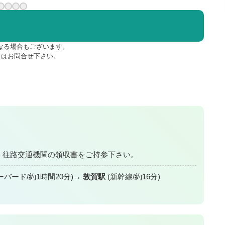
なる場合もございます。
くはお問合せ下さい。
。 往路交通機関の領収書をご持参下さい。
バード/約1時間20分)
敦賀駅
(新幹線/約16分)