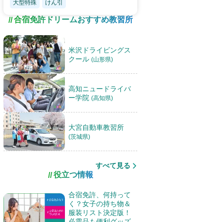
大型特殊
けん引
合宿免許ドリームおすすめ教習所
米沢ドライビングス
クール
(山形県)
高知ニュードライバ
ー学院
(高知県)
大宮自動車教習所
(茨城県)
すべて見る
役立つ情報
合宿免許、何持って
く？女子の持ち物＆
服装リスト決定版！
必需品も便利グッズ