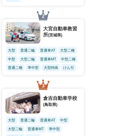
大宮自動車教習
所
(茨城県)
大型
普通二輪
普通車AT
大型二種
中型
大型二輪
普通車MT
中型二種
普通二種
準中型
大型特殊
けん引
倉吉自動車学校
(鳥取県)
大型
普通二輪
普通車AT
中型
大型二輪
普通車MT
準中型