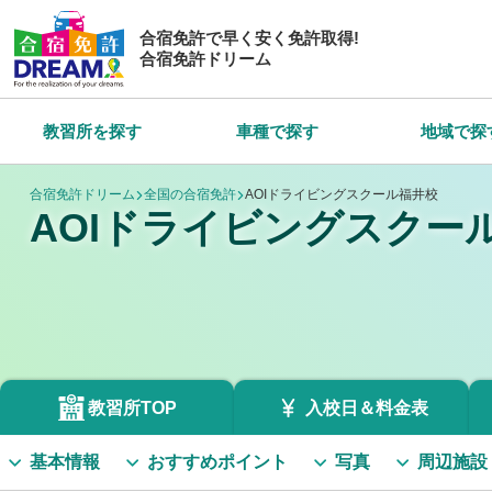
合宿免許で早く安く免許取得!
合宿免許ドリーム
教習所を探す
車種で探す
地域で探
合宿免許ドリーム
全国の合宿免許
AOIドライビングスクール福井校
AOIドライビングスクー
教習所TOP
入校日＆
料金表
基本情報
おすすめポイント
写真
周辺施設