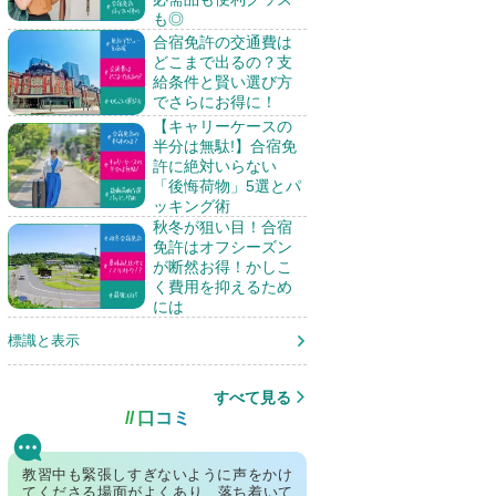
も◎
合宿免許の交通費は
どこまで出るの？支
給条件と賢い選び方
でさらにお得に！
【キャリーケースの
半分は無駄!】合宿免
許に絶対いらない
「後悔荷物」5選とパ
ッキング術
秋冬が狙い目！合宿
免許はオフシーズン
が断然お得！かしこ
く費用を抑えるため
には
標識と表示
すべて見る
口コミ
教習中も緊張しすぎないように声をかけ
てくださる場面がよくあり、落ち着いて