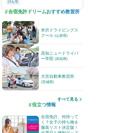
けん引
合宿免許ドリームおすすめ教習所
米沢ドライビングス
クール
(山形県)
高知ニュードライバ
ー学院
(高知県)
大宮自動車教習所
(茨城県)
すべて見る
役立つ情報
合宿免許、何持って
く？女子の持ち物＆
服装リスト決定版！
必需品も便利グッズ