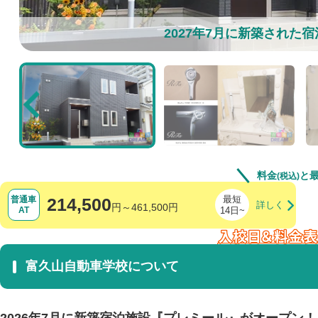
2027年7月に新築された
料金
と
(税込)
最短
普通車
214,500
円～461,500円
AT
14日~
富久山自動車学校について