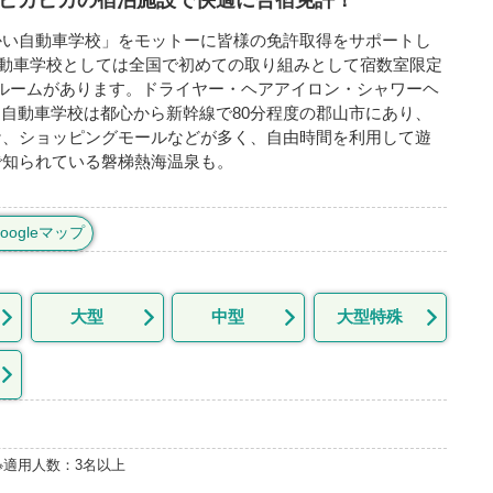
！ピカピカの宿泊施設で快適に合宿免許！
かい自動車学校」をモットーに皆様の免許取得をサポートし
自動車学校としては全国で初めての取り組みとして宿数室限定
Faルームがあります。ドライヤー・ヘアアイロン・シャワーヘ
♪自動車学校は都心から新幹線で80分程度の郡山市にあり、
ケ、ショッピングモールなどが多く、自由時間を利用して遊
で知られている磐梯熱海温泉も。
oogleマップ
大型
中型
大型特殊
※適用人数：3名以上