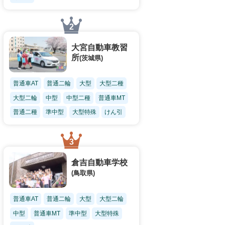
大宮自動車教習
所
(茨城県)
普通車AT
普通二輪
大型
大型二種
大型二輪
中型
中型二種
普通車MT
普通二種
準中型
大型特殊
けん引
倉吉自動車学校
(鳥取県)
普通車AT
普通二輪
大型
大型二輪
中型
普通車MT
準中型
大型特殊