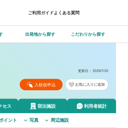
ご利用ガイド
よくある質問
す
出発地から探す
こだわりから探す
更新日：
2026/7/10
入校仮申込
お気に入り
クセス
宿泊施設
利用者統計
ポイント
写真
周辺施設