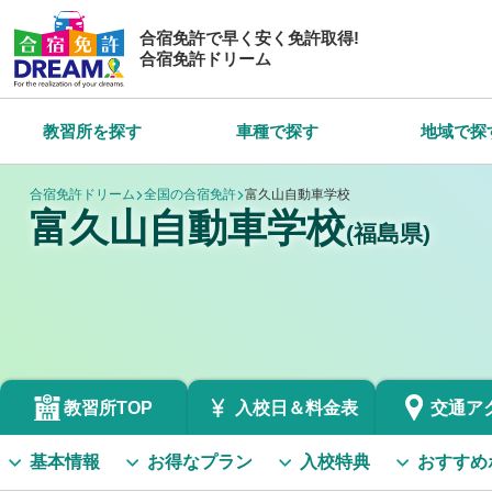
合宿免許で早く安く免許取得!
合宿免許ドリーム
教習所を探す
車種で探す
地域で探
合宿免許ドリーム
全国の合宿免許
富久山自動車学校
富久山自動車学校
(福島県)
教習所TOP
入校日＆
料金表
交通
ア
基本情報
お得なプラン
入校特典
おすすめ