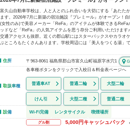
2026年7月に新築宿泊施設『プレミール』がオープン
富久山自動車学校は、人と人とのふれ合いを大切にする「あたた
ます。2026年7月に新築の宿泊施設『プレミール』がオープン！
(女性のみ)で美容メーカー「ReFa」のアイテムが体験できるRe
ッドなど「ReFa」の人気アイテムを思う存分ご利用いただけます
交通アクセスも抜群。近くの郡山駅にはスターバックスやカラオ
ぶところもたくさんあります。学校周辺には「美人をつくる湯」
住所
〒963-8061 福島県郡山市富久山町福原字水穴1
G
各車種ボタンをクリックで入校日＆料金表ページへ
普通車AT
普通二輪
大型二輪
取扱車種
けん引
大型二種
普通二種
Wi-Fi完備
レンタサイクル
喫煙場所
設備
5,000円キャッシュバック
グル割