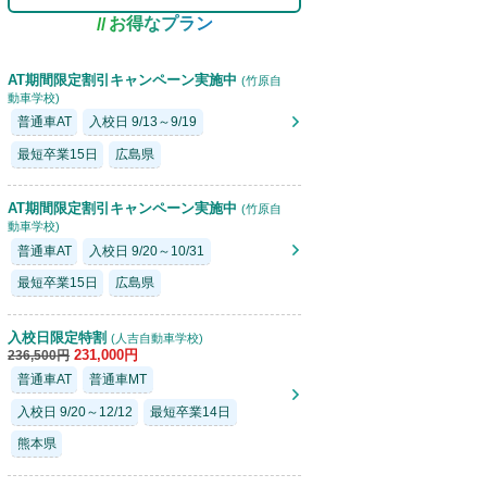
お得なプラン
女性限定・数室限定でRefaアイテムが利用でき
AT期間限定割引キャンペーン実施中
(竹原自
動車学校)
普通車AT
入校日 9/13～9/19
最短卒業15日
広島県
AT期間限定割引キャンペーン実施中
(竹原自
動車学校)
普通車AT
入校日 9/20～10/31
最短卒業15日
広島県
入校日限定特割
(人吉自動車学校)
231,000円
236,500円
普通車AT
普通車MT
入校日 9/20～12/12
最短卒業14日
熊本県