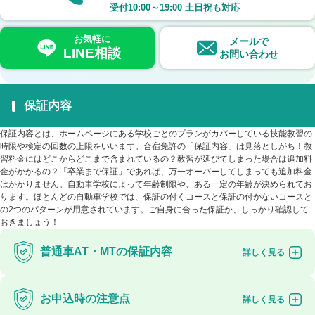
受付
10:00～19:00
土日祝も対応
お気軽に
メールで
LINE相談
お問い合わせ
保証内容
保証内容とは、ホームページにある学校ごとのプランがカバーしている技能教習の
時限や検定の回数の上限をいいます。合宿免許の「保証内容」は見落としがち！教
習料金にはどこからどこまで含まれているの？教習が延びてしまった場合は追加料
金がかかるの？「卒業まで保証」であれば、万一オーバーしてしまっても追加料金
はかかりません。自動車学校によって年齢制限や、ある一定の年齢が決められてお
ります。ほとんどの自動車学校では、保証の付くコースと保証の付かないコースと
の2つのパターンが用意されています。ご自身に合った保証か、しっかり確認して
おきましょう！
普通車AT・MTの保証内容
お申込時の注意点