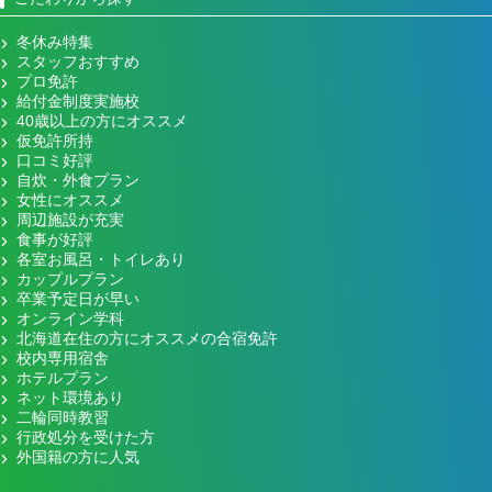
冬休み特集
スタッフおすすめ
プロ免許
給付金制度実施校
40歳以上の方にオススメ
仮免許所持
口コミ好評
自炊・外食プラン
女性にオススメ
周辺施設が充実
食事が好評
各室お風呂・トイレあり
カップルプラン
卒業予定日が早い
オンライン学科
北海道在住の方にオススメの合宿免許
校内専用宿舎
ホテルプラン
ネット環境あり
二輪同時教習
行政処分を受けた方
外国籍の方に人気