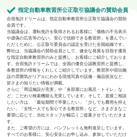
指定自動車教習所公正取引協議会の賛助会員
合宿免許ドリームは、指定自動車教習所公正取引協議会の賛助
会員です。
当協議会は、運転免許を取得されるお客様に「価格の不当表示
や虚偽の広告等のない、安心で信頼できる教習所」を選んでい
ただくために、公正取引委員会の認定を受けた全国組織です。
弊社は、当協議会の賛助会員として、健全な発展を目指す優良
な指定自動車教習所のみと提携し、お客様にご紹介しておりま
す。合宿免許ドリームでは、全国の優良公認教習所と提携し、
各教習所の情報をくわしくご紹介しています。教習所や宿泊施
設の雰囲気がリアルにわかる現地写真や設備・備品状況など、
皆さまの知りたい情報が満載。
さらに「周辺施設が充実」や「各部屋にお風呂・トイレ」な
ど、こだわり検索機能も充実しています。そして、直接ご相談
したい方は、「最短期間で卒業したい」「少しでも費用を抑え
たい」「女性一人でも安心できる教習所」など、さまざまなご
要望に応じて、当社スタッフが幅広くご提案させていただきま
す。
また、ご希望の方には、パンフレットも無料進呈しています。
すべてのお客様に、安心安全にお申し込み、参加していただけ