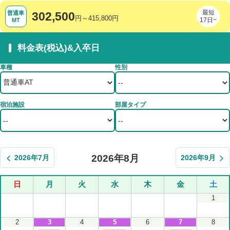
最短
普通車
302,500
円～415,800円
17日~
MT
料金表(税込)&入卒日
車種
性別
宿泊施設
部屋タイプ
2026年8月
2026年7月
2026年9月
日
月
火
水
木
金
土
1
2
3
4
5
6
7
8