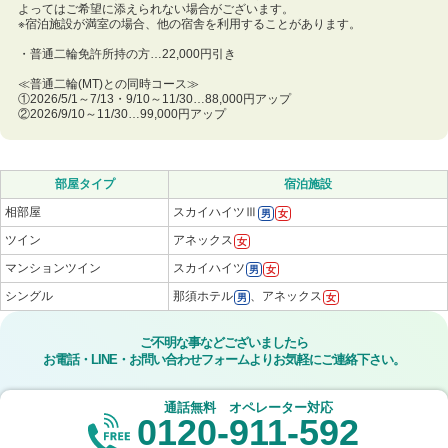
よってはご希望に添えられない場合がございます。
※宿泊施設が満室の場合、他の宿舎を利用することがあります。
・普通二輪免許所持の方…22,000円引き
≪普通二輪(MT)との同時コース≫
①2026/5/1～7/13・9/10～11/30…88,000円アップ
②2026/9/10～11/30…99,000円アップ
部屋タイプ
宿泊施設
相部屋
スカイハイツⅢ
男
女
ツイン
アネックス
女
マンションツイン
スカイハイツ
男
女
シングル
那須ホテル
、アネックス
男
女
ご不明な事などございましたら
お電話・LINE・お問い合わせフォームよりお気軽にご連絡下さい。
通話無料 オペレーター対応
0120-911-592