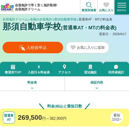
合宿免許で早く安く免許取得!
合宿免許ドリーム
教習所検索
お気に入り
合宿免許ドリーム
全国の合宿免許
那須自動車学校
普通車AT・MTの料金表
那須自動車学校
(普通車AT・MTの料金表)
更新日：
2026/6/17
入校仮申込
お気に入り
教習所TOP
入校日＆
料金表
アクセス
宿泊施設
利用者統計
料金表
保証内容
料金
と最短日数
(税込)
最短
普通車
269,500
円～382,800円
15日~
AT