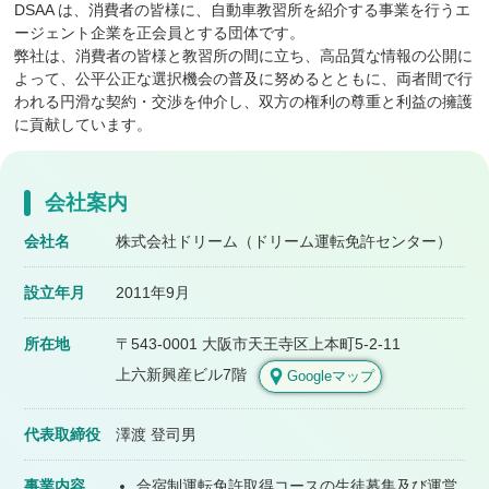
DSAA は、消費者の皆様に、自動車教習所を紹介する事業を行うエ
ージェント企業を正会員とする団体です。
弊社は、消費者の皆様と教習所の間に立ち、高品質な情報の公開に
よって、公平公正な選択機会の普及に努めるとともに、両者間で行
われる円滑な契約・交渉を仲介し、双方の権利の尊重と利益の擁護
に貢献しています。
会社案内
会社名
株式会社ドリーム
（ドリーム運転免許センター）
設立年月
2011年9月
所在地
〒543-0001
大阪市天王寺区上本町5-2-11
上六新興産ビル7階
Googleマップ
代表取締役
澤渡 登司男
事業内容
合宿制運転免許取得コースの生徒募集及び運営