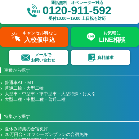
通話無料 オペレーター対応
0120-911-592
受付
10:00～19:00
土日祝も対応
キャンセル料なし
お気軽に
入校仮申込
LINE相談
メールで
資料請求
お問い合わせ
車種から探す
普通車AT・MT
普通二輪・大型二輪
大型車・中型車・準中型車・大型特殊・けん引
大型二種・中型二種・普通二種
特集から探す
夏休み特集の合宿免許
20万円台～オフシーズンプランの合宿免許