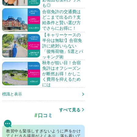
も◎
合宿免許の交通費は
どこまで出るの？支
給条件と賢い選び方
でさらにお得に！
【キャリーケースの
半分は無駄!】合宿免
許に絶対いらない
「後悔荷物」5選とパ
ッキング術
秋冬が狙い目！合宿
免許はオフシーズン
が断然お得！かしこ
く費用を抑えるため
には
標識と表示
すべて見る
口コミ
教習中も緊張しすぎないように声をかけ
てくださる場面がよくあり、落ち着いて