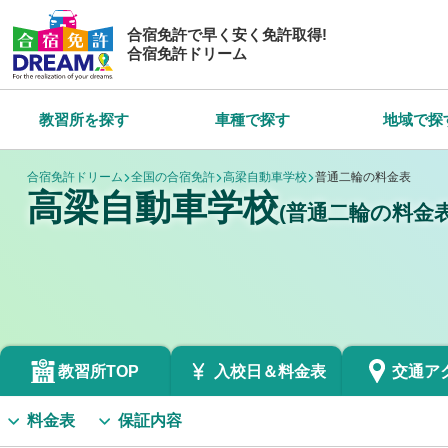
合宿免許で早く安く免許取得!
合宿免許ドリーム
教習所を探す
車種で探す
地域で探
合宿免許ドリーム
全国の合宿免許
高梁自動車学校
普通二輪の料金表
高梁自動車学校
(普通二輪の料金表
教習所TOP
入校日＆
料金表
交通
ア
料金表
保証内容