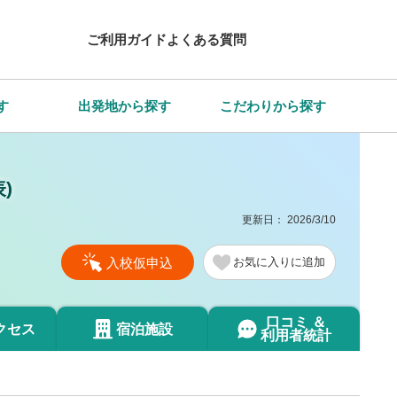
ご利用ガイド
よくある質問
す
出発地から探す
こだわりから探す
)
更新日：
2026/3/10
入校仮申込
お気に入り
口コミ ＆
クセス
宿泊施設
利用者統計