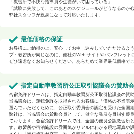
「教習所で不快な指導員や生徒がいて困っている」
「試験に失敗して、このあとのスケジュールがどうなるのか
弊社スタッフが親身になって対応いたします。
最低価格の保証
お客様にご納得の上、安心してお申し込みしていただけるよ
プ・教習所が同じなのに、他社のWeb サイトやパンフレッ
ぜひ遠慮なくお知らせください。あらためて業界最低価格で
指定自動車教習所公正取引協議会の賛助
合宿免許ドリームは、指定自動車教習所公正取引協議会の賛
当協議会は、運転免許を取得されるお客様に「価格の不当表
選んでいただくために、公正取引委員会の認定を受けた全国
弊社は、当協議会の賛助会員として、健全な発展を目指す優
ております。合宿免許ドリームでは、全国の優良公認教習所
す。教習所や宿泊施設の雰囲気がリアルにわかる現地写真や
さらに「周辺施設が充実」や「各部屋にお風呂・トイレ」な