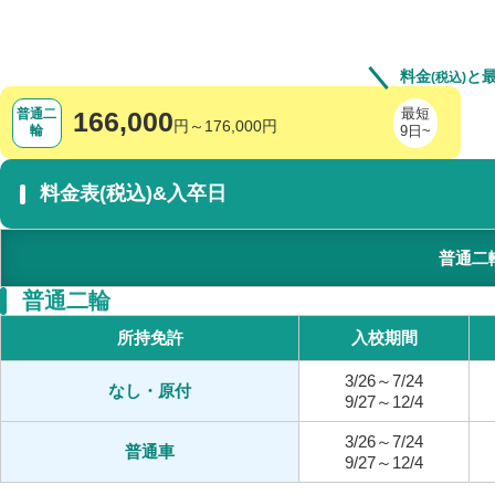
料金
と
(税込)
最短
普通二
166,000
円～176,000円
輪
9日~
料金表(税込)&入卒日
普通二
普通二輪
所持免許
入校期間
3/26～7/24
なし・原付
9/27～12/4
3/26～7/24
普通車
9/27～12/4