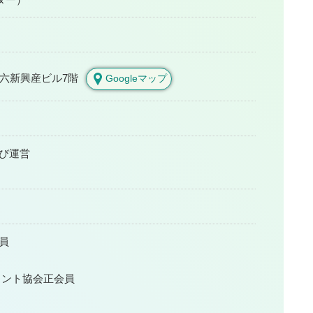
六新興産ビル7階
Googleマップ
び運営
員
ェント協会正会員