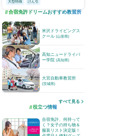
大型特殊
けん引
合宿免許ドリームおすすめ教習所
米沢ドライビングス
クール
(山形県)
高知ニュードライバ
ー学院
(高知県)
大宮自動車教習所
(茨城県)
すべて見る
役立つ情報
合宿免許、何持って
く？女子の持ち物＆
服装リスト決定版！
必需品も便利グッズ