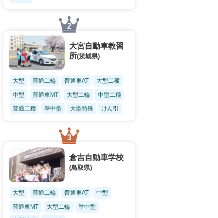
大宮自動車教習
所
(茨城県)
大型
普通二輪
普通車AT
大型二種
中型
普通車MT
大型二輪
中型二種
普通二種
準中型
大型特殊
けん引
倉吉自動車学校
(鳥取県)
大型
普通二輪
普通車AT
中型
普通車MT
大型二輪
準中型